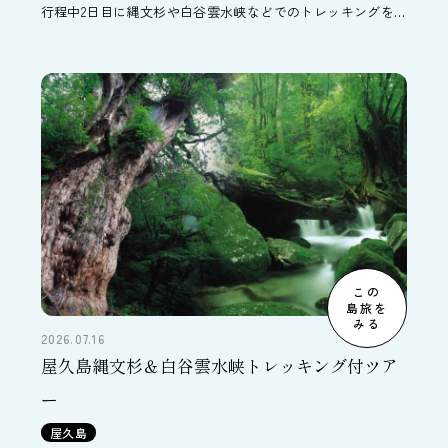
行程中2日目に縄文杉や白谷雲水峡などでのトレッキングを
お楽しみいただけます。体力に自信がないという方でも屋久
島の森と触れ合っていただける森林浴をお選びいただくこと
もできます。半日オプションや延泊プランでさらに屋久島を
味わい尽くす滞在もできます。
この
島旅を
みる
2026.07.16
屋久島縄文杉＆白谷雲水峡トレッキング付ツア
ー
屋久島