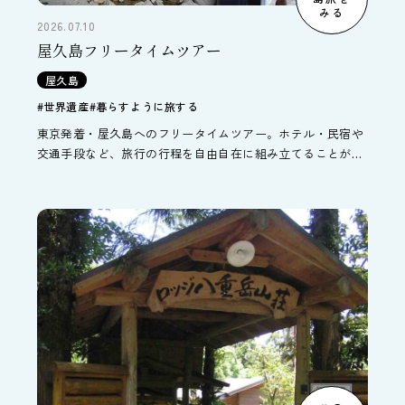
みる
2026.07.10
屋久島フリータイムツアー
屋久島
#世界遺産
#暮らすように旅する
東京発着・屋久島へのフリータイムツアー。ホテル・民宿や
交通手段など、旅行の行程を自由自在に組み立てることがで
きます。宿泊は1泊付から複数の宿泊施設を組み合わせて最
大13泊まで延泊可能、帰着日は延長して最長14日間まで伸ば
せる組立型パックツアーです。鹿児島～屋久島間交通も往復
ばらばらに航空便・高速船を選べます。オリジナルな屋久島
旅行プランを作りたい方にオススメのコースです。