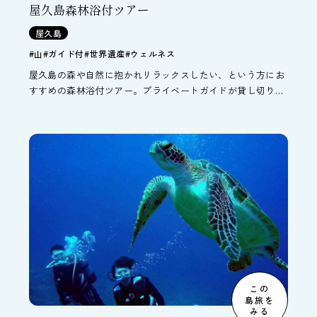
屋久島森林浴付ツアー
屋久島
#山
#ガイド付
#世界遺産
#ウェルネス
屋久島の森や自然に抱かれリラックスしたい、という方にお
すすめの森林浴付ツアー。プライベートガイドが貸し切りで
屋久島の森の特徴を生かしたプログラムへご案内します。
この
島旅を
みる