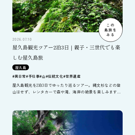
この
島旅を
みる
2026.07.10
屋久島観光ツアー2泊3日｜親子・三世代でも楽
しむ屋久島旅
屋久島
#異日常
#手仕事
#山
#伝統文化
#世界遺産
屋久島観光を2泊3日でゆったり巡るツアー。縄文杉などの登
山はせず、レンタカーで森や滝、海岸の絶景を楽しみます。
ヤクスギランド散策や千尋の滝、島の文化体験も満喫。羽田
発で親子・三世代旅行にもおすすめの屋久島旅です。