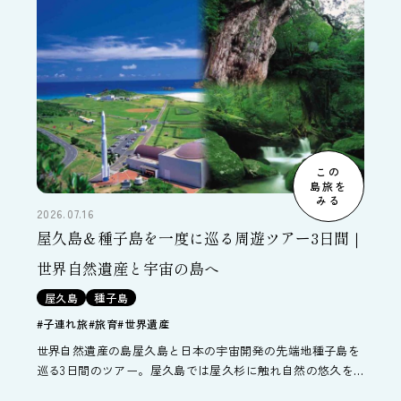
この
島旅を
みる
2026.07.16
屋久島＆種子島を一度に巡る周遊ツアー3日間｜
世界自然遺産と宇宙の島へ
屋久島
種子島
#子連れ旅
#旅育
#世界遺産
世界自然遺産の島屋久島と日本の宇宙開発の先端地種子島を
巡る3日間のツアー。屋久島では屋久杉に触れ自然の悠久を
感じ、種子島ではJAXAの種子島宇宙センターでロケット射