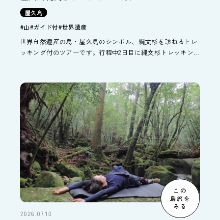
屋久島
#山
#ガイド付
#世界遺産
世界自然遺産の島・屋久島のシンボル、縄文杉を訪ねるトレ
ッキング付のツアーです。行程中2日目に縄文杉トレッキン
グがついています。トレッキング以外の日のオススメの過ご
し方など、屋久島の旅行情報もご紹介しています。
この
島旅を
みる
2026.07.10