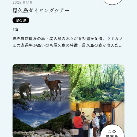
2026.07.10
屋久島ダイビングツアー
屋久島
#海
世界自然遺産の島・屋久島の木々が育む豊かな海。ウミガメ
との遭遇率が高いのも屋久島の特徴！屋久島の森が育んだ豊
かな海を潜るツアー。
この
島旅を