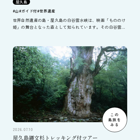
屋久島
#山
#ガイド付
#世界遺産
世界自然遺産の島・屋久島の白谷雲水峡は、映画「もののけ
姫」の舞台となった森として知られています。その白谷雲水
峡へのトレッキング付の東京発着ツアーです。行程中2日目
に白谷雲水峡トレッキングがついています。トレッキング以
外の日のオススメの観光スポット・自然体験オプションな
ど、屋久島の旅行情報もご紹介しています。
この
島旅を
みる
2026.07.10
屋久島縄文杉トレッキング付ツアー