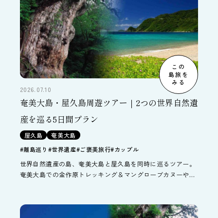
この
島旅を
みる
2026.07.10
奄美大島・屋久島周遊ツアー｜2つの世界自然遺
産を巡る5日間プラン
屋久島
奄美大島
#離島巡り
#世界遺産
#ご褒美旅行
#カップル
世界自然遺産の島、奄美大島と屋久島を同時に巡るツアー。
奄美大島での金作原トレッキング＆マングローブカヌーやシ
ュノーケリング、屋久島での縄文杉・白谷雲水峡トレッキン
グなど各種自然体験オプションを追加して、奄美大島・屋久
島を目いっぱい楽しんでください。