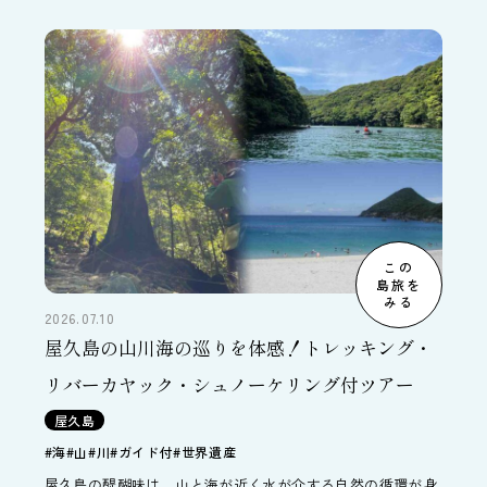
場や「きぼう」日本実験棟実物大モデルを見学し最新の技術
に触れることができます。子ども連れの家族旅行にオススメ
のプランです。
この
島旅を
みる
2026.07.10
屋久島の山川海の巡りを体感！トレッキング・
リバーカヤック・シュノーケリング付ツアー
屋久島
#海
#山
#川
#ガイド付
#世界遺産
屋久島の醍醐味は、山と海が近く水が介する自然の循環が身