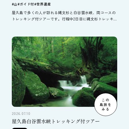
#山
#ガイド付
#世界遺産
屋久島で多くの人が訪れる縄文杉と白谷雲水峡、両コースの
トレッキング付ツアーです。行程中2日目に縄文杉トレッキ
ング、3日目に白谷雲水峡トレッキングがついています。ト
レッキング以外の日のオススメの過ごし方など、屋久島の旅
行情報もご紹介しています。
この
島旅を
みる
2026.07.10
屋久島白谷雲水峡トレッキング付ツアー