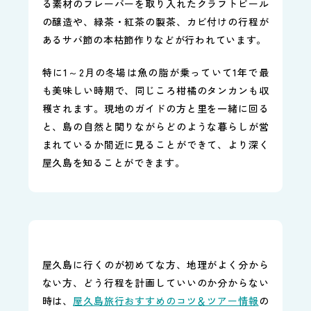
る素材のフレーバーを取り入れたクラフトビール
の醸造や、緑茶・紅茶の製茶、カビ付けの行程が
あるサバ節の本枯節作りなどが行われています。
特に1～2月の冬場は魚の脂が乗っていて1年で最
も美味しい時期で、同じころ柑橘のタンカンも収
穫されます。現地のガイドの方と里を一緒に回る
と、島の自然と関りながらどのような暮らしが営
まれているか間近に見ることができて、より深く
屋久島を知ることができます。
屋久島に行くのが初めてな方、地理がよく分から
ない方、どう行程を計画していいのか分からない
時は、
屋久島旅行おすすめのコツ＆ツアー情報
の