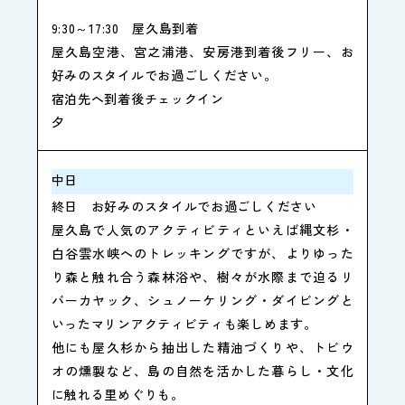
9:30～17:30
屋久島到着
屋久島空港、宮之浦港、安房港到着後フリー、お
好みのスタイルでお過ごしください。
宿泊先へ到着後チェックイン
夕
中日
終日
お好みのスタイルでお過ごしください
屋久島で人気のアクティビティといえば縄文杉・
白谷雲水峡へのトレッキングですが、よりゆった
り森と触れ合う森林浴や、樹々が水際まで迫るリ
バーカヤック、シュノーケリング・ダイビングと
いったマリンアクティビティも楽しめます。
他にも屋久杉から抽出した精油づくりや、トビウ
オの燻製など、島の自然を活かした暮らし・文化
に触れる里めぐりも。