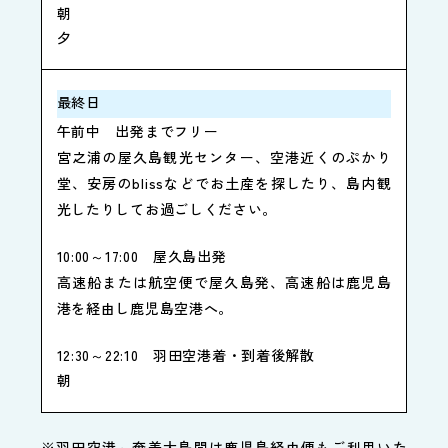
朝
夕
最終日
午前中
出発までフリー
宮之浦の屋久島観光センター、空港近くのぷかり
堂、安房のblissなどでお土産を探したり、島内観
光したりしてお過ごしください。
10:00～17:00
屋久島出発
高速船または航空便で屋久島発、高速船は鹿児島
港を経由し鹿児島空港へ。
12:30～22:10
羽田空港着・到着後解散
朝
※羽田空港～奄美大島間は鹿児島経由便もご利用いた