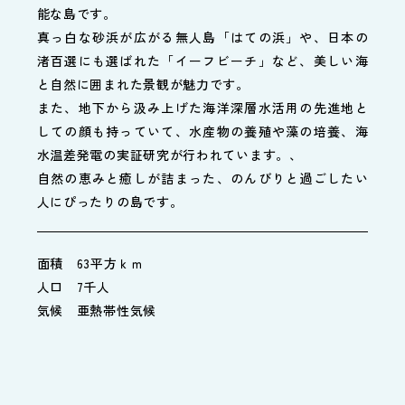
能な島です。
真っ白な砂浜が広がる無人島「はての浜」や、日本の
渚百選にも選ばれた「イーフビーチ」など、美しい海
と自然に囲まれた景観が魅力です。
また、地下から汲み上げた海洋深層水活用の先進地と
しての顔も持っていて、水産物の養殖や藻の培養、海
水温差発電の実証研究が行われています。、
自然の恵みと癒しが詰まった、のんびりと過ごしたい
人にぴったりの島です。
面積 63平方ｋｍ
人口 7千人
気候 亜熱帯性気候