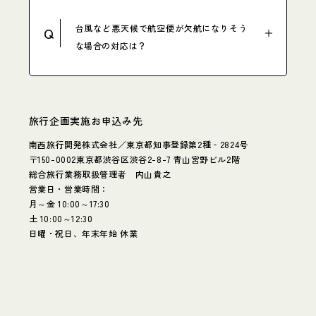
台風など悪天候で航空便が欠航になりそう
Q
な場合の対応は？
旅行企画実施お申込み先
南西旅行開発株式会社／東京都知事登録第2種‐2824号
〒150-0002東京都渋谷区渋谷2-8-7 青山宮野ビル2階
総合旅行業務取扱管理者 内山貴之
営業日・営業時間：
月～金 10:00～17:30
土 10:00～12:30
日曜・祝日、年末年始 休業