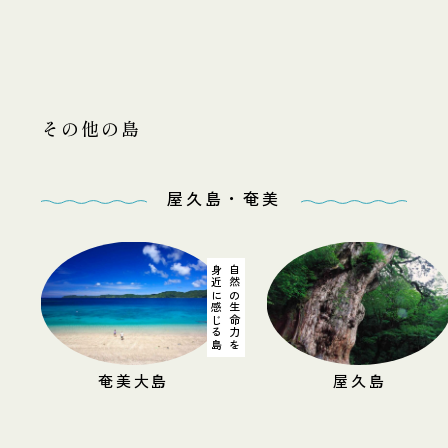
その他の島
屋久島・奄美
自然の生命力を
巡るつながりの島
ツウな
屋久島
沖永良部島