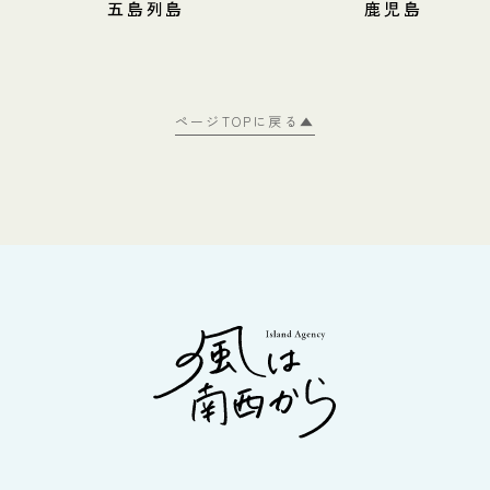
鹿児島
甑島
ページTOPに戻る▲