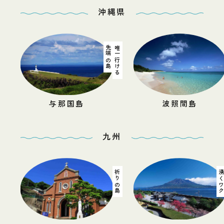
沖縄県
唯一行ける
最南端の有人島
汽水
波照間島
西表島
九州
祈りの島
湧くワク
地球と歴史の鼓動