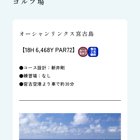
ゴルフ場
オーシャンリンクス宮古島
【18H 6,468Y PAR72】
●コース設計：新井剛
●練習場：なし
●宮古空港より車で約30分