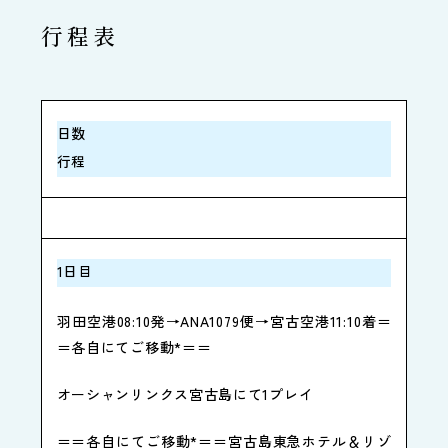
行程表
日数
行程
1日目
羽田空港08:10発→ANA1079便→宮古空港11:10着＝
＝各自にてご移動*＝＝
オーシャンリンクス宮古島にて1プレイ
＝＝各自にてご移動*＝＝宮古島東急ホテル＆リゾ