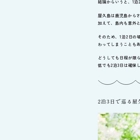
結論からいうと、1泊
屋久島は鹿児島から
加えて、島内も意外
そのため、1泊2日
わってしまうことも
どうしても日程が限
低でも2泊3日は確保
2泊3日で巡る