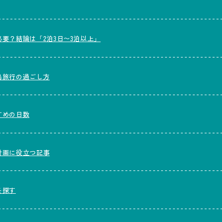
要？結論は「2泊3日〜3泊以上」
島旅行の過ごし方
すめの日数
計画に役立つ記事
を探す