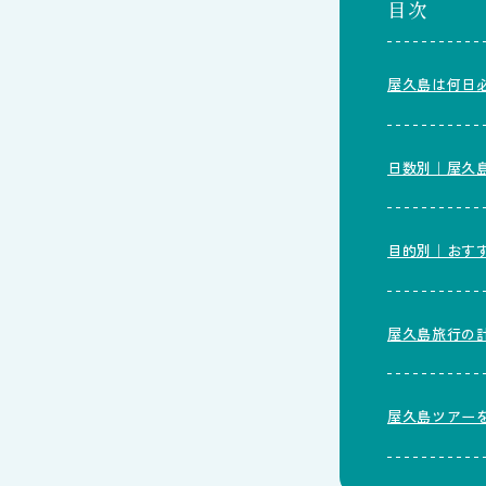
目次
屋久島は何日必
日数別｜屋久
目的別｜おす
屋久島旅行の
屋久島ツアー