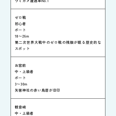
ウミガメ遭遇率No.1
ゼロ戦
初心者
ボート
18〜26m
第二次世界大戦中のゼロ戦の残骸が眠る歴史的な
スポット
お宮前
中・上級者
ボート
3〜30m
矢筈神社の赤い鳥居が目印
観音崎
中・上級者