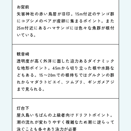
お宮前
矢筈神社の赤い鳥居が目印。15m付近のサンゴ群
にコブシメのペアが産卵に集まるポイント。また
25m付近にあるハマサンゴには色々な魚群が根付
いている。
観音崎
透明度が高く外洋に面した迫力あるダイナミック
な地形ポイント。45mから切り立った根や水路な
どもある。15〜20mでの根待ちではグルクンの群
れからマダラトビエイ、ツムブリ、ギンガメアジ
まで見られる。
灯台下
屋久島いちばんの上級者向けドリフトポイント。
潮の流れが変わりやすく複雑なため潮に逆らって
泳ぐことも多々あり泳力が必要