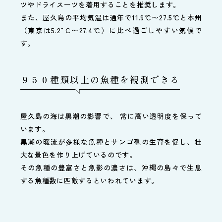
ツやドライスーツを着用することを推奨します。
また、屋久島の平均気温は通年で11.9℃〜27.5℃と本州
（東京は5.2°C〜27.4℃）に比べ過ごしやすい気候で
す。
９５０種類以上の魚種を観測できる
屋久島の海は黒潮の影響で、 常に高い透明度を保って
います。
黒潮の暖流が多様な魚種とサンゴ礁の生育を促し、壮
大な景色を作り上げているのです。
その魚種の豊富さと魚影の濃さは、沖縄の島々で生息
する魚種数に匹敵するといわれています。