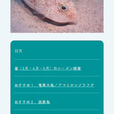
目次
春（3月・4月・5月）のシーズン概要
おすすめ１．奄美大島／アマミホシゾラフグ
おすすめ２．西表島