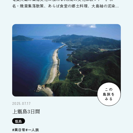
名・幾里集落散策、あらば食堂の郷土料理、大島紬の泥染め
体験など、奄美の暮らしをゆっくり体感。美術館見学や黒糖
焼酎工場見学、シマ唄体験の追加も可能です。
この
島旅を
みる
2025.07.17
上甑島3日間
甑島
#異日常
#一人旅