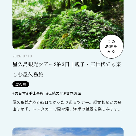
この
島旅を
みる
2026.07.10
屋久島観光ツアー2泊3日｜親子・三世代でも楽
しむ屋久島旅
屋久島
#異日常
#手仕事
#山
#伝統文化
#世界遺産
屋久島観光を2泊3日でゆったり巡るツアー。縄文杉などの登
山はせず、レンタカーで森や滝、海岸の絶景を楽しみます。
ヤクスギランド散策や千尋の滝、島の文化体験も満喫。羽田
発で親子・三世代旅行にもおすすめの屋久島旅です。