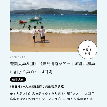
この
島旅を
みる
2026.07.10
奄美大島＆加計呂麻島周遊ツアー｜加計呂麻島
に泊まる島めぐり4日間
奄美大島
#異日常
#一人旅
#離島巡り
#川
#世界遺産
奄美大島と加計呂麻島をゆったり巡る4日間ツアー。加計呂
麻島では海沿いのペンションに宿泊し、静かな島時間を満
喫。自由時間を中心に、マングローブカヌーや金作原散策な