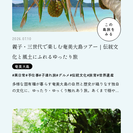
この
島旅を
みる
2026.07.10
親子・三世代で楽しむ奄美大島ツアー｜伝統文
化と風土にふれるゆったり旅
奄美大島
#異日常
#手仕事
#子連れ旅
#グルメ
#伝統文化
#旅育
#世界遺産
多様な固有種が暮らす奄美大島の自然と歴史が織りなす独自
の文化に、ゆったり・ゆっくり触れあう旅。あくまで穏やか
な旅程で、でもしっかり奄美大島の風土を味わうことができ
ます。幅広い年齢層が無理なく行ける、三世代旅行などにも
おすすめのプランです。