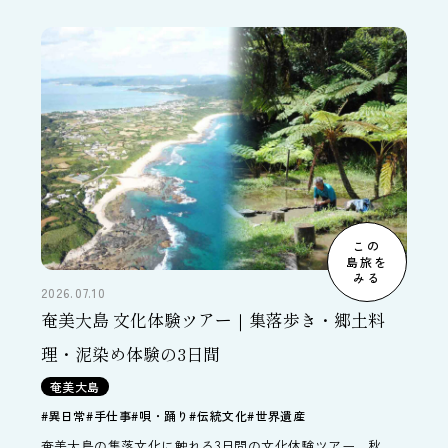
どの自然体験も追加可能です。
この
島旅を
みる
2026.07.10
奄美大島 文化体験ツアー｜集落歩き・郷土料
理・泥染め体験の3日間
奄美大島
#異日常
#手仕事
#唄・踊り
#伝統文化
#世界遺産
奄美大島の集落文化に触れる3日間の文化体験ツアー。秋