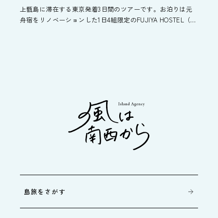
上甑島に滞在する東京発着3日間のツアーです。お泊りは元
舟宿をリノベーションした1日4組限定のFUJIYA HOSTEL（フ
ジヤホステル）を利用。島の風土とこれまで・これからの暮
らしを鑑賞するように味わいたい方におススメのツアーで
す。
島旅をさがす