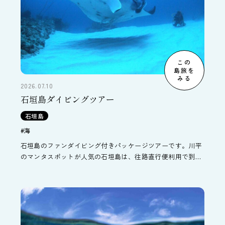
この
島旅を
みる
2026.07.10
石垣島ダイビングツアー
石垣島
#海
石垣島のファンダイビング付きパッケージツアーです。川平
のマンタスポットが人気の石垣島は、往路直行便利用で到着
日からダイビングをお楽しみ頂けます。2ダイブ付3日間～6
ダイブ付5日間の設定があります。