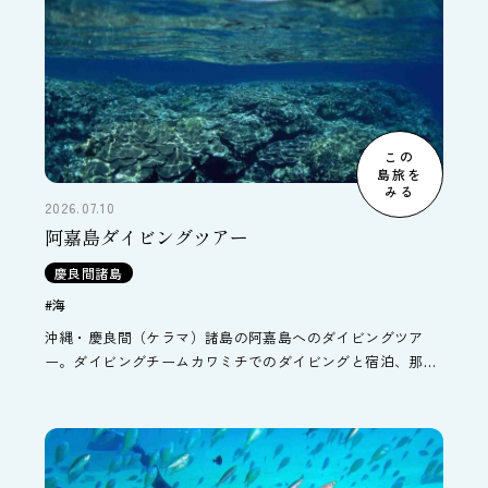
この
島旅を
みる
2026.07.10
阿嘉島ダイビングツアー
慶良間諸島
#海
沖縄・慶良間（ケラマ）諸島の阿嘉島へのダイビングツア
ー。ダイビングチームカワミチでのダイビングと宿泊、那覇
泊港～阿嘉港の往復交通がセットになったパッケージツアー
です。4ダイブ付4日間～8ダイブ付6日間が基本コースです。