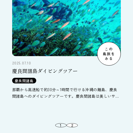
この
島旅を
みる
2025.07.10
慶良間諸島ダイビングツアー
慶良間諸島
那覇から高速船で約30分～1時間で行ける沖縄の離島、慶良
間諸島へのダイビングツアーです。慶良間諸島は美しいサン
ゴ礁や濃い魚影、高い透明度でも日本有数のダイビングエリ
アで世界にも名が届くほどです。座間味島、渡嘉敷島、阿嘉
島の3島が中心で各島へのツアーがあります。
1
2