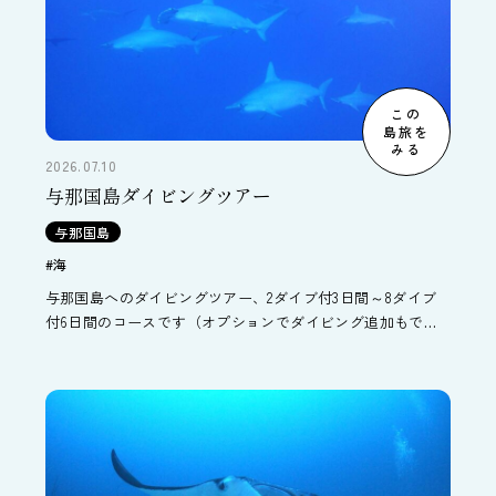
この
島旅を
みる
2026.07.10
与那国島ダイビングツアー
与那国島
#海
与那国島へのダイビングツアー、2ダイブ付3日間～8ダイブ
付6日間のコースです（オプションでダイビング追加もでき
ます）。与那国島で一番の老舗与那国ダイビングサービス利
用、併設する民宿よしまる荘に宿泊するプランです。世界的
にも珍しい海底遺跡や、冬のハンマーヘッドシャークが見ど
ころです。