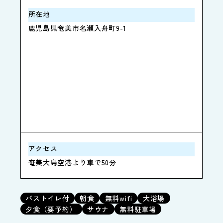
所在地
鹿児島県奄美市名瀬入舟町9-1
アクセス
奄美大島空港より車で50分
バストイレ付
朝食
無料wifi
大浴場
夕食（要予約）
サウナ
無料駐車場