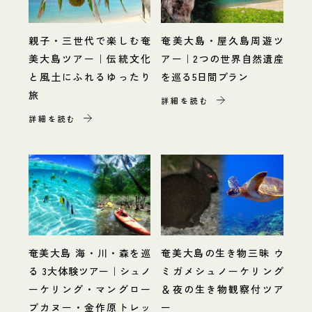
親子・三世代で楽しむ奄
奄美大島・屋久島周遊ツ
美大島ツアー｜伝統文化
アー｜2つの世界自然遺産
と風土にふれるゆったり
を巡る5日間プラン
旅
詳細を読む
詳細を読む
奄美大島 海・川・森を巡
奄美大島の生き物三昧 ウ
る 3大体験ツアー｜シュノ
ミガメシュノーケリング
ーケリング・マングロー
＆夜の生き物観察付ツア
ブカヌー・金作原トレッ
ー