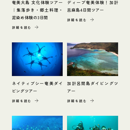
奄美大島 文化体験ツアー
ディープ奄美体験！加計
｜集落歩き・郷土料理・
呂麻島4日間ツアー
泥染め体験の3日間
詳細を読む
詳細を読む
ネイティブシー奄美ダイ
加計呂間島ダイビングツ
ビングツアー
アー
詳細を読む
詳細を読む