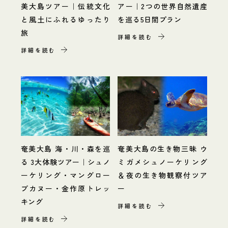
美大島ツアー｜伝統文化
アー｜2つの世界自然遺産
と風土にふれるゆったり
を巡る5日間プラン
旅
詳細を読む
詳細を読む
奄美大島 海・川・森を巡
奄美大島の生き物三昧 ウ
る 3大体験ツアー｜シュノ
ミガメシュノーケリング
ーケリング・マングロー
＆夜の生き物観察付ツア
ブカヌー・金作原トレッ
ー
キング
詳細を読む
詳細を読む