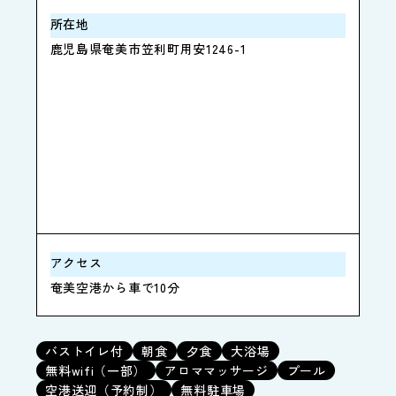
所在地
鹿児島県奄美市笠利町用安1246-1
アクセス
奄美空港から車で10分
バストイレ付
朝食
夕食
大浴場
無料wifi（一部）
アロママッサージ
プール
空港送迎（予約制）
無料駐車場