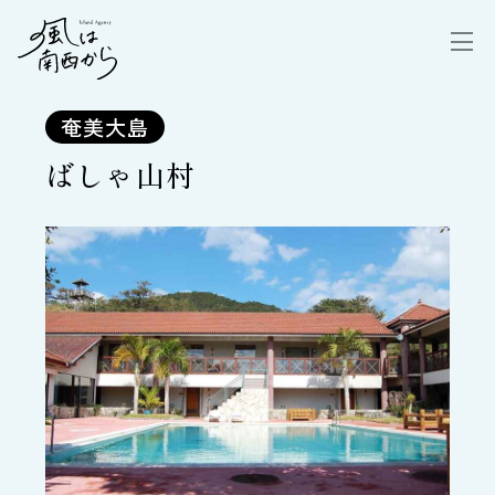
奄美大島
ばしゃ山村