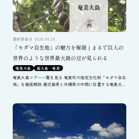
最終更新日 2026.05.26
「モダマ自生地」の魅力を解説｜まるで巨人の
世界のような世界最大級の豆が見られる
奄美大島
屋久島・奄美
奄美大島ツアー一覧を見る 奄美市の指定文化財「モダマ自生
地」を徹底解説 鹿児島県と沖縄県の中間に位置する奄美大島
はその生物多様性と希少性が評価され、2021年に世界自然遺
産に認定されました。そんな奄美大島には、1992年 […]