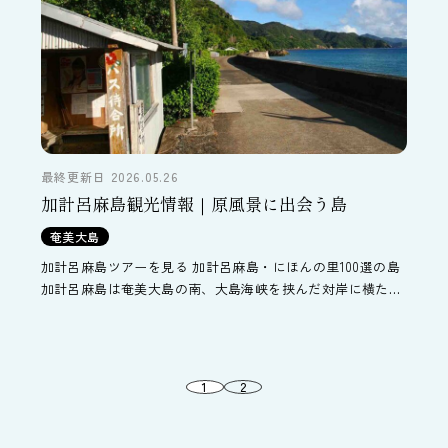
最終更新日 2026.05.26
加計呂麻島観光情報｜原風景に出会う島
奄美大島
加計呂麻島ツアーを見る 加計呂麻島・にほんの里100選の島
加計呂麻島は奄美大島の南、大島海峡を挟んだ対岸に横たわ
る島です。 サンゴの石垣が残り、道沿いのガジュマルが枝を
広げているなど、奄美群島の原風景を色濃く残していま […]
1
2