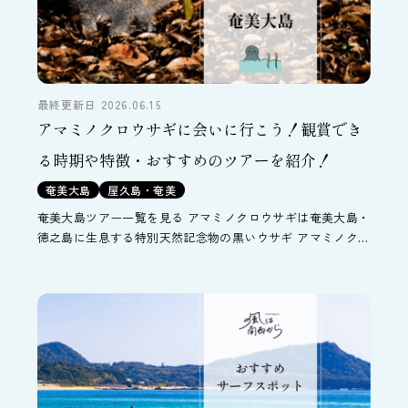
最終更新日 2026.06.15
アマミノクロウサギに会いに行こう！観賞でき
る時期や特徴・おすすめのツアーを紹介！
奄美大島
屋久島・奄美
奄美大島ツアー一覧を見る アマミノクロウサギは奄美大島・
徳之島に生息する特別天然記念物の黒いウサギ アマミノクロ
ウサギは、世界で奄美大島と徳之島の2島にのみ存在する希
少なウサギで、現在は絶滅危惧種に指定されています。 「
[…]