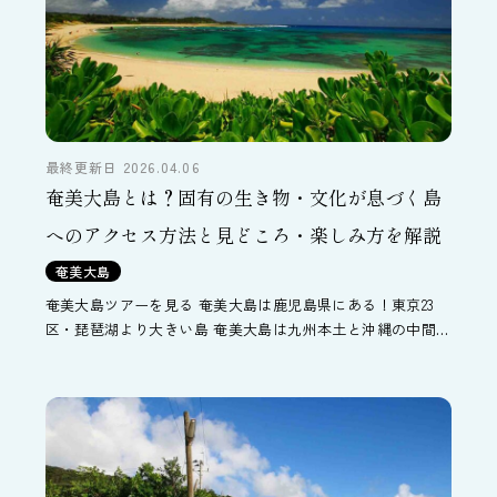
最終更新日 2026.04.06
奄美大島とは？固有の生き物・文化が息づく島
へのアクセス方法と見どころ・楽しみ方を解説
奄美大島
奄美大島ツアーを見る 奄美大島は鹿児島県にある！東京23
区・琵琶湖より大きい島 奄美大島は九州本土と沖縄の中間に
ある 奄美大島があるのは、九州本土と沖縄のちょうど中間の
あたり。南の島のイメージが強いので沖縄県と思われるか
[…]