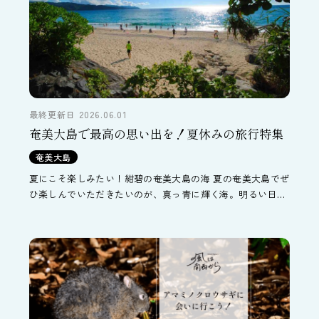
最終更新日 2026.06.01
奄美大島で最高の思い出を！夏休みの旅行特集
奄美大島
夏にこそ楽しみたい！紺碧の奄美大島の海 夏の奄美大島でぜ
ひ楽しんでいただきたいのが、真っ青に輝く海。明るい日差
しが高い角度から差し込む夏は、海の青い色も鮮やかさを増
します。 見ていてももちろん目に美しい奄美の海ですが、水
[…]