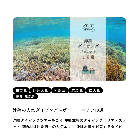
西表島
沖縄本島
沖縄県
石垣島
宮古島
慶良間諸島
沖縄の人気ダイビングスポット・エリア10選
沖縄ダイビングツアーを見る 沖縄本島のダイビングエリア・スポ
ット 恩納村は沖縄随一の人気エリア 沖縄本島を代表するダイビン
グエリアといえば恩納村（おんなそん）。那覇空港から車で約1時
間とアクセスがよく、ホテルやリゾートも […]