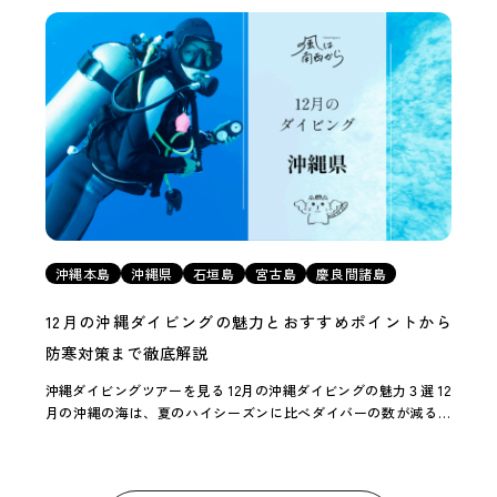
ます。生態を知ると、実際に出会ったときの […]
沖縄本島
沖縄県
石垣島
宮古島
慶良間諸島
12月の沖縄ダイビングの魅力とおすすめポイントから
防寒対策まで徹底解説
沖縄ダイビングツアーを見る 12月の沖縄ダイビングの魅力３選 12
月の沖縄の海は、夏のハイシーズンに比べダイバーの数が減る傾
向にあります。そのため、夏に混雑している人気ポイントをゆっ
たり堪能できたり、冬だからこそ行けるポ […]