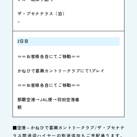
ザ・ブセナテラス（泊）
–
2日目
＝＝お客様各自にてご移動＝＝
かねひで喜瀬カントリークラブにて1プレイ
＝＝お客様各自にてご移動＝＝
那覇空港→JAL便→羽田空港着
朝
■空港～かねひで喜瀬カントリークラブ/ザ・ブセナテ
ラス間送迎ハイヤーの別途追加もご手配承ります。