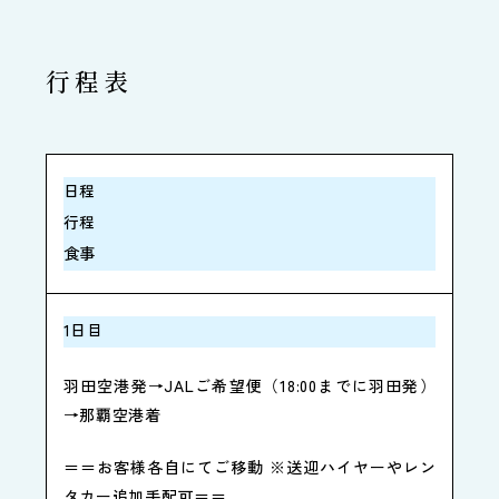
行程表
日程
行程
食事
1日目
羽田空港発→JALご希望便（18:00までに羽田発）
→那覇空港着
＝＝お客様各自にてご移動 ※送迎ハイヤーやレン
タカー追加手配可＝＝