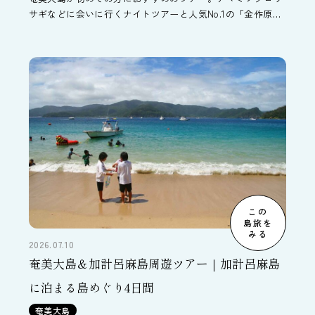
サギなどに会いに行くナイトツアーと人気No.1の「金作原散
策＆マングローブカヌー」がセットになっていて、奄美大島
の貴重な自然を存分に体験できるコースです。
この
島旅を
みる
2026.07.10
奄美大島＆加計呂麻島周遊ツアー｜加計呂麻島
に泊まる島めぐり4日間
奄美大島