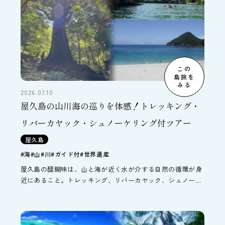
この
島旅を
みる
2026.07.10
屋久島の山川海の巡りを体感！トレッキング・
リバーカヤック・シュノーケリング付ツアー
屋久島
#海
#山
#川
#ガイド付
#世界遺産
屋久島の醍醐味は、山と海が近く水が介する自然の循環が身
近にあること。トレッキング、リバーカヤック、シュノーケ
リングでそんな屋久島の山・川・海の巡りを体感する3泊4日
間のツアーです。