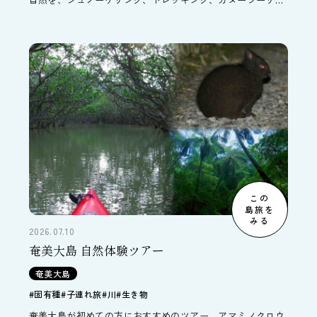
グで味わい尽くすツアー。レンタカー付なのでアクティビテ
ィの前後に観光も楽しめます。夏休みの旅行におすすめのコ
ースです。
この
島旅を
みる
2026.07.10
奄美大島 自然体験ツアー
奄美大島
#固有種
#子連れ旅
#川
#生き物
奄美大島が初めての方におすすめのツアー。アマミノクロウ