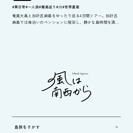
#異日常
#一人旅
#離島巡り
#川
#世界遺産
奄美大島と加計呂麻島をゆったり巡る4日間ツアー。加計呂
麻島では海沿いのペンションに宿泊し、静かな島時間を満
喫。自由時間を中心に、マングローブカヌーや金作原散策な
どの自然体験も追加可能です。
島旅をさがす