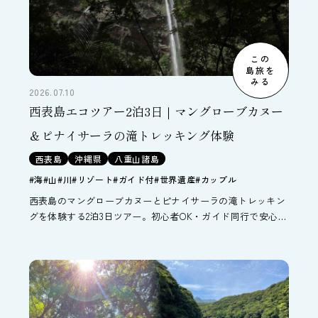
この
島旅を
みる
2026.07.10
西表島エコツアー2泊3日｜マングローブカヌー
＆ピナイサーラの滝トレッキング体験
西表島
沖縄県
八重山諸島
#海
#山
#川
#リゾート
#ガイド付
#世界遺産
#カップル
西表島のマングローブカヌーとピナイサーラの滝トレッキン
グを体験する2泊3日ツアー。初心者OK・ガイド同行で安心。
石垣島経由で世界自然遺産の大自然を満喫。