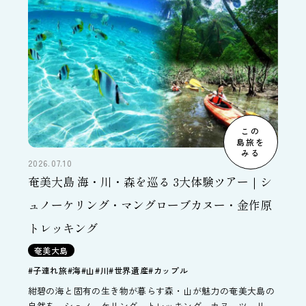
この
島旅を
みる
2026.07.10
奄美大島 海・川・森を巡る 3大体験ツアー｜シ
ュノーケリング・マングローブカヌー・金作原
トレッキング
奄美大島
#子連れ旅
#海
#山
#川
#世界遺産
#カップル
紺碧の海と固有の生き物が暮らす森・山が魅力の奄美大島の
自然を、シュノーケリング、トレッキング、カヌーツーリン