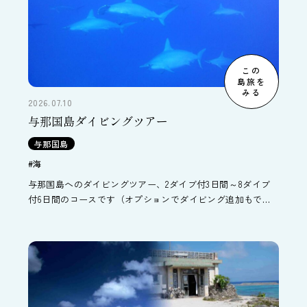
この
島旅を
みる
2026.07.10
与那国島ダイビングツアー
与那国島
#海
与那国島へのダイビングツアー、2ダイブ付3日間～8ダイブ
付6日間のコースです（オプションでダイビング追加もでき
ます）。与那国島で一番の老舗与那国ダイビングサービス利
用、併設する民宿よしまる荘に宿泊するプランです。世界的
にも珍しい海底遺跡や、冬のハンマーヘッドシャークが見ど
ころです。