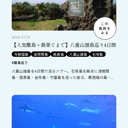
この
島旅を
みる
2026.07.10
【人気離島＋最果てまで】八重山諸島巡り4日間
与那国島
波照間島
西表島
八重山諸島
石垣島
#離島巡り
八重山諸島を4日間で巡るツアー。石垣島を拠点に波照間
島・西表島・由布島・竹富島を巡った後は、最西端の島・与
那国島で1泊。与那国島西崎で日本に最後に沈む夕陽を眺め
ることもできます。八重山各島内の観光付なので、初めての
方でも安心して八重山諸島をお楽しみ頂けます。