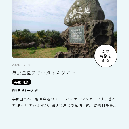
この
島旅を
みる
2026.07.10
与那国島フリータイムツアー
与那国島
#非日常
#一人旅
与那国島へ、羽田発着のフリーパッケージツアーです。基本
で1泊付いていますが、最大13泊まで延泊可能。帰着日を最大
14日まで延長することができます。