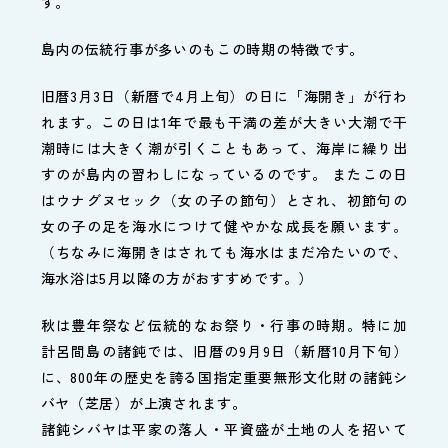
す。
島内の伝統行事が多いのもこの時期の特徴です。
旧暦3月3日（新暦で4月上旬）の日に「海開き」が行わ
れます。この日は1年で最も干満の差が大きい大潮で干
潮時には大きく潮が引くこともあって、海岸に繰り出
すのが島内の習わしになっているのです。 またこの日
はウナグヌセック（女の子の節句）とされ、初節句の
女の子の足を海水につけて健やかな成長を願います。
（ちなみに海開きはされても海水はまだ冷たいので、
海水浴は5月以降の方がおすすめです。）
秋は豊年祭など伝統的なお祭り・行事の時期。特に加
計呂間島の諸鈍では、旧暦の9月9日（新暦10月下旬）
に、800年の歴史を誇る国指定重要無形文化財の諸鈍シ
バヤ（芝居）が上演されます。
諸鈍シバヤは平家の落人・平資盛が土地の人を招いて