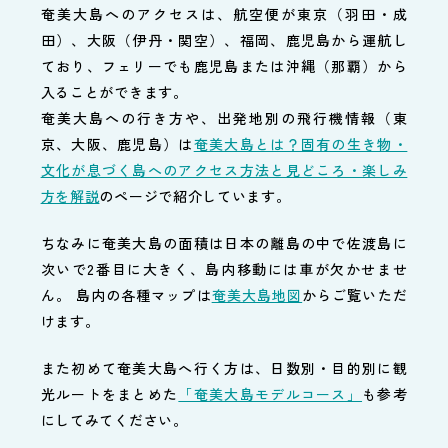
奄美大島へのアクセスは、航空便が東京（羽田・成
田）、大阪（伊丹・関空）、福岡、鹿児島から運航し
ており、フェリーでも鹿児島または沖縄（那覇）から
入ることができます。
奄美大島への行き方や、出発地別の飛行機情報（東
京、大阪、鹿児島）は
奄美大島とは？固有の生き物・
文化が息づく島へのアクセス方法と見どころ・楽しみ
方を解説
のページで紹介しています。
ちなみに奄美大島の面積は日本の離島の中で佐渡島に
次いで2番目に大きく、島内移動には車が欠かせませ
ん。 島内の各種マップは
奄美大島地図
からご覧いただ
けます。
また初めて奄美大島へ行く方は、日数別・目的別に観
光ルートをまとめた
「奄美大島モデルコース」
も参考
にしてみてください。