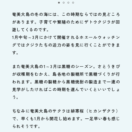
奄美大島の冬の海には、この時期ならではの見どころ
があります。子育てや繁殖のためにザトウクジラが回
遊してくるのです。
1月中旬～3月にかけて開催されるホエールウォッチン
グではクジラたちの迫力の姿を見に行くことができま
す。
また奄美大島の1～3月は黒糖のシーズン。さとうきび
が収穫期をむかえ、島各地の製糖所で黒糖づくりが行
われます。黒糖の製糖から黒糖焼酎の製造まで一連の
見学がしたければこの時期を選んでいくといいでしょ
う。
ちなみに奄美大島のサクラは緋寒桜（ヒカンザクラ）
で、早くも1月から開花し始めます。一足早い春も感じ
られそうです。