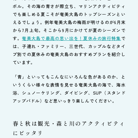
ボル。その海の青さが際立ち、マリンアクティビティ
でも楽しめる夏こそが奄美大島のトップシーズンとい
えるでしょう。例年奄美大島の梅雨が明けるのが6月末
から7月上旬。そこから9月にかけてが夏のシーズンで
す。
奄美大島で最高の思い出を！夏休みの旅行特集
で
は、子連れ・ファミリー、三世代、カップルなどタイ
プ別での夏休みの奄美大島のおすすめプランを紹介し
ています。
「青」といってもこんなにいろんな色があるのか、と
いうくらい様々な表情を見せる奄美大島の海で、海水
浴、シュノーケリング、ダイビング、SUP（スタンド
アップパドル）など思いっきり楽しんでください。
春と秋は観光・森と川のアクティビティ
にピッタリ