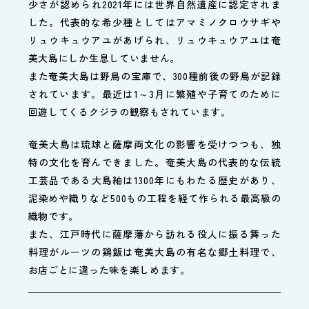
少さが認められ2021年には世界自然遺産に認定されま
した。代表的な希少種としてはアマミノクロウサギや
リュウキュウアユがあげられ、リュウキュウアユは奄
美大島にしか生息していません。
また奄美大島は野鳥の宝庫で、300種前後の野鳥が記録
されています。最近は1～3月に繁殖や子育てのために
回遊してくるクジラの観察もされています。
奄美大島は琉球と薩摩両文化の影響を受けつつも、独
特の文化を育んできました。奄美大島の代表的な伝統
工芸品である大島紬は1300年にもわたる歴史があり、
泥染めや織りなど500もの工程を経て作られる最高級の
織物です。
また、江戸時代に薩摩藩から訪れる役人に振る舞った
料理がルーツの鶏飯は奄美大島の有名な郷土料理で、
お店ごとに違った味を楽しめます。