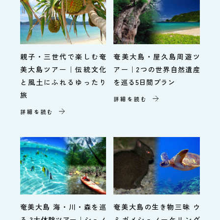
奄美大島・屋久島周遊ツ
親子・三世代で楽しむ奄
アー｜2つの世界自然遺産
美大島ツアー｜伝統文化
を巡る5日間プラン
と風土にふれるゆったり
旅
詳細を読む
詳細を読む
奄美大島 海・川・森を巡
奄美大島の生き物三昧 ウ
る 3大体験ツアー｜シュノ
ミガメシュノーケリング