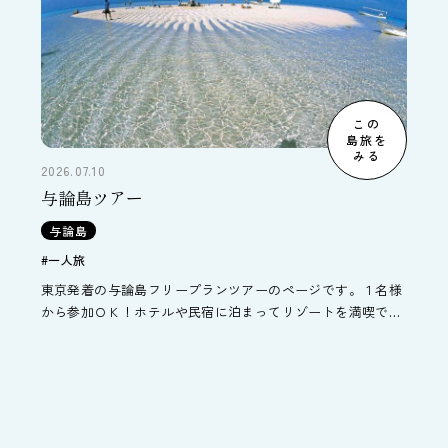
この
島旅を
みる
2026.07.10
与論島ツアー
与論島
#一人旅
東京発着の与論島フリープランツアーのページです。１名様
から参加ＯＫ！ホテルや民宿に泊まってリゾートを満喫でき
ます。