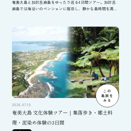
奄美大島と加計呂麻島をゆったり巡る4日間ツアー。加計呂
麻島では海沿いのペンションに宿泊し、静かな島時間を満
喫。自由時間を中心に、マングローブカヌーや金作原散策な
どの自然体験も追加可能です。
この
島旅を
みる
2026.07.10
奄美大島 文化体験ツアー｜集落歩き・郷土料
理・泥染め体験の3日間