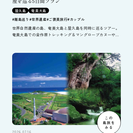
産を巡る5日間プラン
屋久島
奄美大島
#離島巡り
#世界遺産
#ご褒美旅行
#カップル
世界自然遺産の島、奄美大島と屋久島を同時に巡るツアー。
奄美大島での金作原トレッキング＆マングローブカヌーやシ
ュノーケリング、屋久島での縄文杉・白谷雲水峡トレッキン
グなど各種自然体験オプションを追加して、奄美大島・屋久
島を目いっぱい楽しんでください。
この
島旅を
みる
2026.07.16