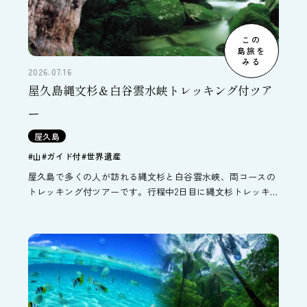
この
島旅を
みる
2026.07.16
屋久島縄文杉＆白谷雲水峡トレッキング付ツア
ー
屋久島
#山
#ガイド付
#世界遺産
屋久島で多くの人が訪れる縄文杉と白谷雲水峡、両コースの
トレッキング付ツアーです。行程中2日目に縄文杉トレッキ
ング、3日目に白谷雲水峡トレッキングがついています。ト
レッキング以外の日のオススメの過ごし方など、屋久島の旅
行情報もご紹介しています。