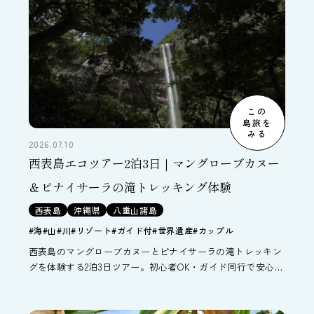
この
島旅を
みる
2026.07.10
西表島エコツアー2泊3日｜マングローブカヌー
＆ピナイサーラの滝トレッキング体験
西表島
沖縄県
八重山諸島
#海
#山
#川
#リゾート
#ガイド付
#世界遺産
#カップル
西表島のマングローブカヌーとピナイサーラの滝トレッキン
グを体験する2泊3日ツアー。初心者OK・ガイド同行で安心。
石垣島経由で世界自然遺産の大自然を満喫。