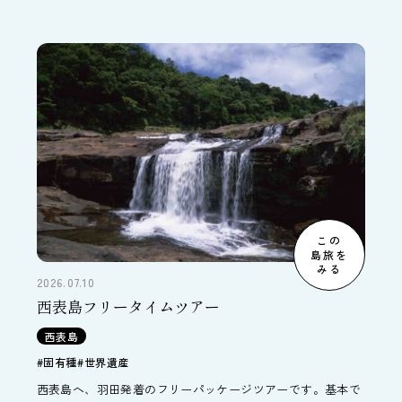
な旅程で、でもしっかり奄美大島の風土を味わうことができ
ます。幅広い年齢層が無理なく行ける、三世代旅行などにも
おすすめのプランです。
この
島旅を
みる
2026.07.10
西表島フリータイムツアー
西表島
#固有種
#世界遺産
西表島へ、羽田発着のフリーパッケージツアーです。基本で