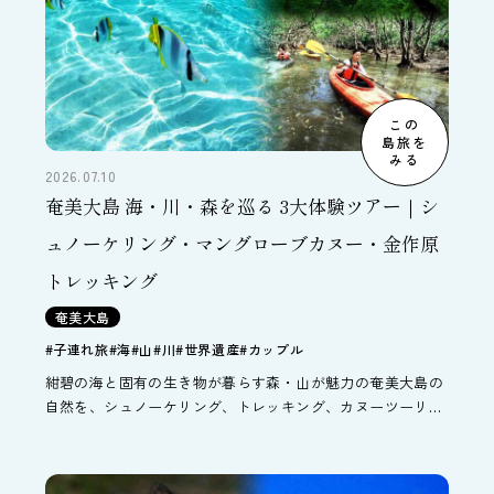
この
島旅を
みる
2026.07.10
奄美大島 海・川・森を巡る 3大体験ツアー｜シ
ュノーケリング・マングローブカヌー・金作原
トレッキング
奄美大島
#子連れ旅
#海
#山
#川
#世界遺産
#カップル
紺碧の海と固有の生き物が暮らす森・山が魅力の奄美大島の
自然を、シュノーケリング、トレッキング、カヌーツーリン
グで味わい尽くすツアー。レンタカー付なのでアクティビテ
ィの前後に観光も楽しめます。夏休みの旅行におすすめのコ
ースです。