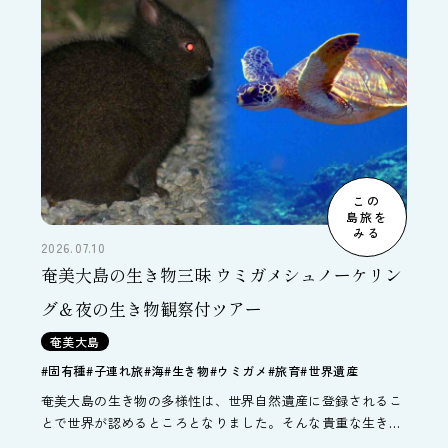
この
島旅を
みる
2026.07.10
奄美大島の生き物三昧 ウミガメシュノーケリン
グ＆夜の生き物観察付ツアー
奄美大島
#固有種
#子連れ旅
#海
#生き物
#ウミガメ
#旅育
#世界遺産
奄美大島の生き物の多様性は、世界自然遺産に登録されるこ
とで世界が認めるところとなりました。そんな貴重な生き物
三昧のツアーがこちらです。シュノーケリングでウミガメと