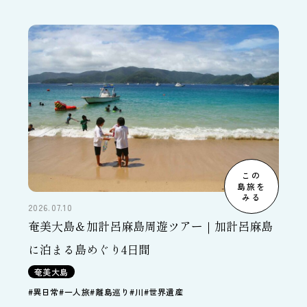
の、ナイトツアーでクロウサギとの出会いを目指します。さ
らにカヌーツーリングではマングローブに暮らす生物の観察
も。生き物好きの方におすすめのコースです。
この
島旅を
みる
2026.07.10
奄美大島＆加計呂麻島周遊ツアー｜加計呂麻島
に泊まる島めぐり4日間
奄美大島
#異日常
#一人旅
#離島巡り
#川
#世界遺産