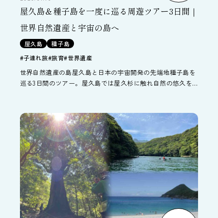
屋久島＆種子島を一度に巡る周遊ツアー3日間｜
世界自然遺産と宇宙の島へ
屋久島
種子島
#子連れ旅
#旅育
#世界遺産
世界自然遺産の島屋久島と日本の宇宙開発の先端地種子島を
巡る3日間のツアー。屋久島では屋久杉に触れ自然の悠久を
感じ、種子島ではJAXAの種子島宇宙センターでロケット射
場や「きぼう」日本実験棟実物大モデルを見学し最新の技術
に触れることができます。子ども連れの家族旅行にオススメ
のプランです。