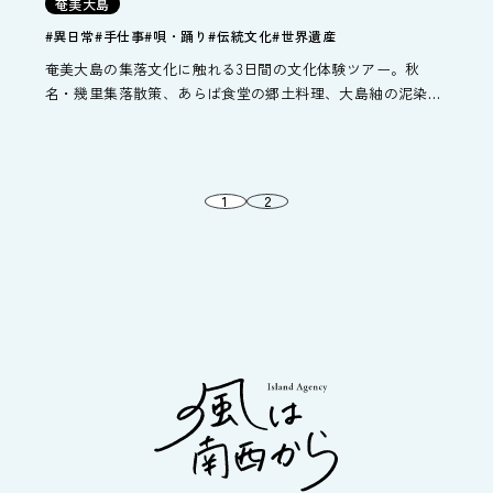
奄美大島
#異日常
#手仕事
#唄・踊り
#伝統文化
#世界遺産
奄美大島の集落文化に触れる3日間の文化体験ツアー。秋
名・幾里集落散策、あらば食堂の郷土料理、大島紬の泥染め
体験など、奄美の暮らしをゆっくり体感。美術館見学や黒糖
焼酎工場見学、シマ唄体験の追加も可能です。
1
2