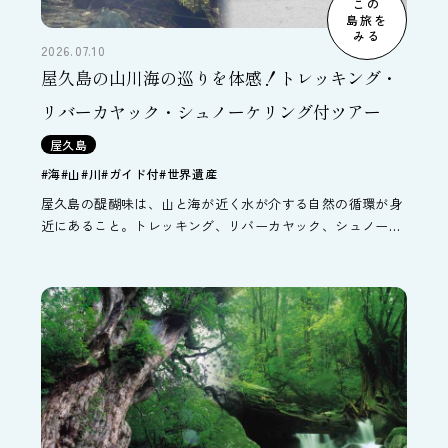
この
島旅を
みる
2026.07.10
屋久島の山川海の巡りを体感！トレッキング・
リバーカヤック・シュノーケリング付ツアー
屋久島
#海
#山
#川
#ガイド付
#世界遺産
屋久島の醍醐味は、山と海が近く水が介する自然の循環が身
近にあること。トレッキング、リバーカヤック、シュノーケ
リングでそんな屋久島の山・川・海の巡りを体感する3泊4日
間のツアーです。