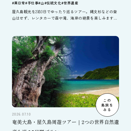
#異日常
#手仕事
#山
#伝統文化
#世界遺産
屋久島観光を2泊3日でゆったり巡るツアー。縄文杉などの登
山はせず、レンタカーで森や滝、海岸の絶景を楽しみます。
ヤクスギランド散策や千尋の滝、島の文化体験も満喫。羽田
発で親子・三世代旅行にもおすすめの屋久島旅です。
この
島旅を
みる
2026.07.10
奄美大島・屋久島周遊ツアー｜2つの世界自然遺