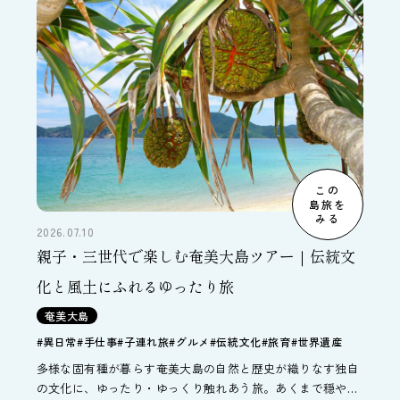
この
島旅を
みる
2026.07.10
親子・三世代で楽しむ奄美大島ツアー｜伝統文
化と風土にふれるゆったり旅
奄美大島
#異日常
#手仕事
#子連れ旅
#グルメ
#伝統文化
#旅育
#世界遺産
多様な固有種が暮らす奄美大島の自然と歴史が織りなす独自
の文化に、ゆったり・ゆっくり触れあう旅。あくまで穏やか